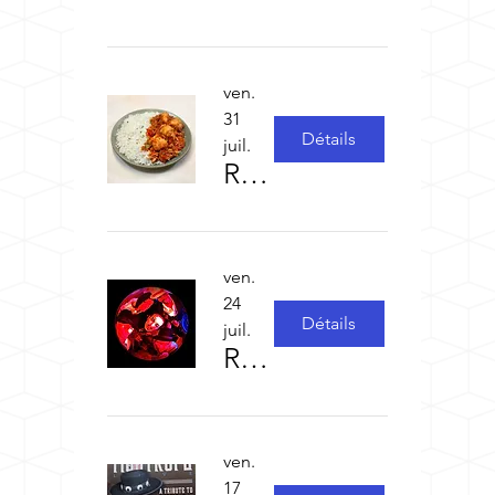
ven.
31
Détails
juil.
Repas concert des vendredis (2)
ven.
24
Détails
juil.
RED COSMIC ORCHESTRA
ven.
17