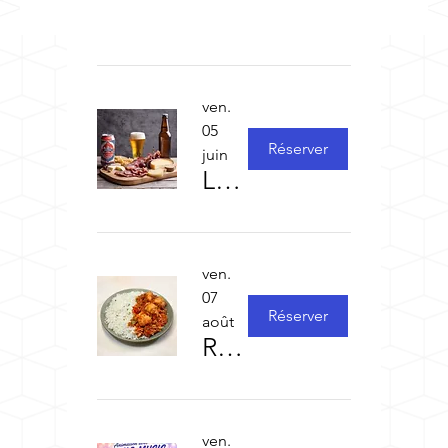
ven.
05
Réserver
juin
Le bar est ouvert s'il fait beau mais le snack n'ouvrira que le 5 juin
ven.
07
Réserver
août
Repas concert des vendredis (1)
ven.