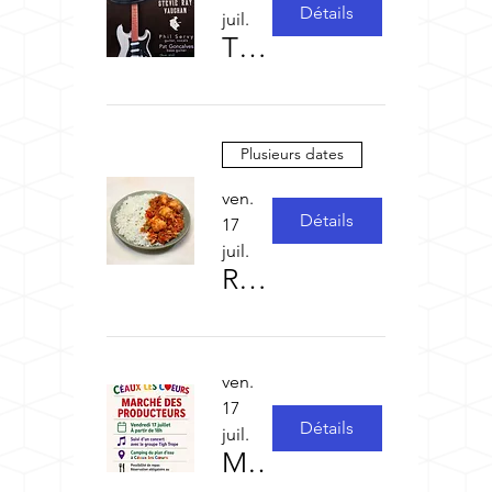
Détails
juil.
TIGHTROPE LIVE saison 2
Plusieurs dates
ven.
Détails
17
juil.
Repas concert des vendredis
ven.
17
Détails
juil.
Marché des producteurs organisé par l'Epicerie Céaux les Cœurs