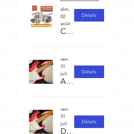
dim.
Détails
02
août
Campi -Puces
ven.
31
Détails
juil.
Alice la Chanteuse Voyageuse suivie de Djimba et ses Zicos
ven.
31
Détails
juil.
DJIMBA et ses Zicos (Alice la chanteuse voyageuse en 1ere partie )