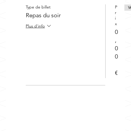
Type de billet
P
V
r
Repas du soir
i
x
Plus d'info
0
,
0
0
€