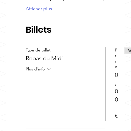
Afficher plus
Billets
Type de billet
P
V
r
Repas du Midi
i
x
Plus d'info
0
,
0
0
€