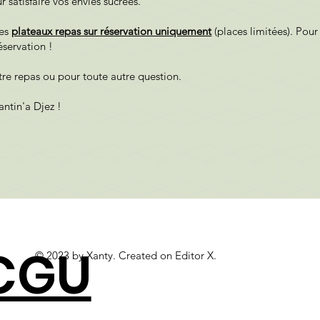
 satisfaire vos envies sucrées.
des
plateaux repas sur réservation uniquement
(places limitées). Pour
éservation !
tre repas ou pour toute autre question.
antin'a Djez !
CGU
© 2023 by Xanty. Created on
Editor X.