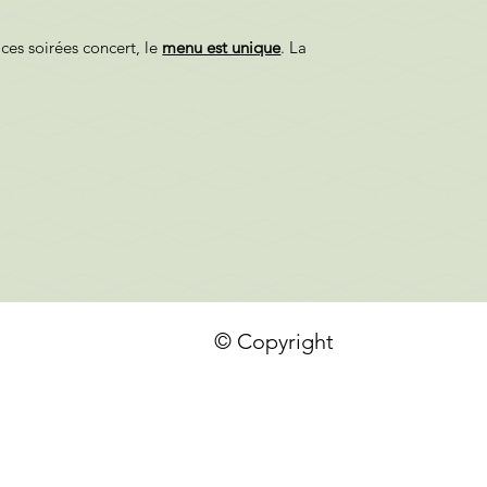
 ces soirées concert, le
menu est unique
. La
© Copyright